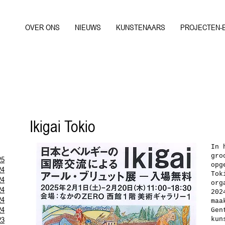
OVER ONS
NIEUWS
KUNSTENAARS
PROJECTEN-
Ikigai Tokio
In 
gro
25
opg
24
Tok
24
org
24
202
24
maa
24
Gen
23
kun