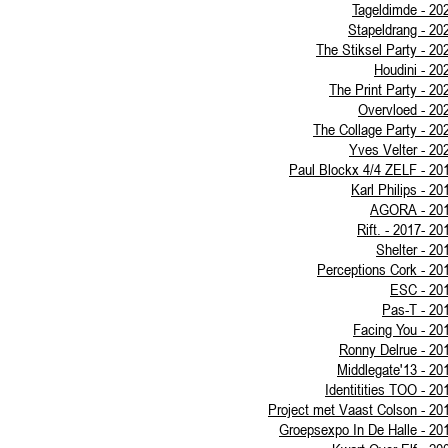
Tageldimde - 20
Stapeldrang - 20
The Stiksel Party - 20
Houdini - 20
The Print Party - 20
Overvloed - 20
The Collage Party - 20
Yves Velter - 20
Paul Blockx 4/4 ZELF - 20
Karl Philips - 20
AGORA - 20
Rift. - 2017- 20
Shelter - 20
Perceptions Cork - 20
ESC - 20
Pas-T - 20
Facing You - 20
Ronny Delrue - 20
Middlegate'13 - 20
Identitities TOO - 20
Project met Vaast Colson - 20
Groepsexpo In De Halle - 20