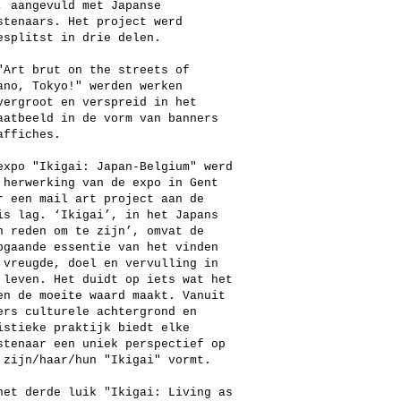
, aangevuld met Japanse
stenaars. Het project werd
esplitst in drie delen.
"Art brut on the streets of
ano, Tokyo!" werden werken
vergroot en verspreid in het
aatbeeld in de vorm van banners
affiches.
expo "Ikigai: Japan-Belgium" werd
 herwerking van de expo in Gent
r een mail art project aan de
is lag. ‘Ikigai’, in het Japans
n reden om te zijn’, omvat de
pgaande essentie van het vinden
 vreugde, doel en vervulling in
 leven. Het duidt op iets wat het
en de moeite waard maakt. Vanuit
ers culturele achtergrond en
istieke praktijk biedt elke
stenaar een uniek perspectief op
 zijn/haar/hun "Ikigai" vormt.
het derde luik "Ikigai: Living as