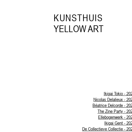
KUNSTHUIS
YELLOW ART
Ikigai Tokio - 20
Nicolas Delalieux - 20
Béatrice Delcorde - 20
The Zine Party - 20
Ellebogenwerk - 20
Ikigai Gent - 20
De Collectieve Collectie - 20