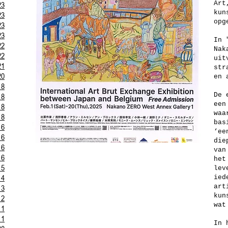
23
Art
kun
23
opg
23
23
In 
22
Nak
22
uit
21
str
20
en 
18
18
De 
een
18
waa
18
bas
16
‘ee
16
die
16
van
16
het
15
lev
14
ied
13
art
kun
12
wat
11
11
In 