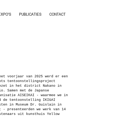
EXPO'S
PUBLICATIES
CONTACT
het voorjaar van 2025 werd er een
ots tentoonstellingsproject
ezet in het district Nakano in
io. Samen met de Japanse
anisatie AISEIKAI - waarmee we in
4 de tentoonstelling IKIGAI
kten in Museum Dr. Guislain in
t - presenteerden we werk van 14
stenaars uit kunsthuis Yellow