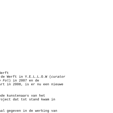
Werft
 de Werft in Y.E.L.L.O.W (
curator
e Fol
) in 2007 en de
Art in 2008, is er nu een nieuwe
nde kunstenaars van het
roject dat tot stand kwam in
aal gegeven in de werking van