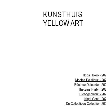
KUNSTHUIS
YELLOW ART
Ikigai Tokio - 20
Nicolas Delalieux - 20
Béatrice Delcorde - 20
The Zine Party - 20
Ellebogenwerk - 20
Ikigai Gent - 20
De Collectieve Collectie - 20