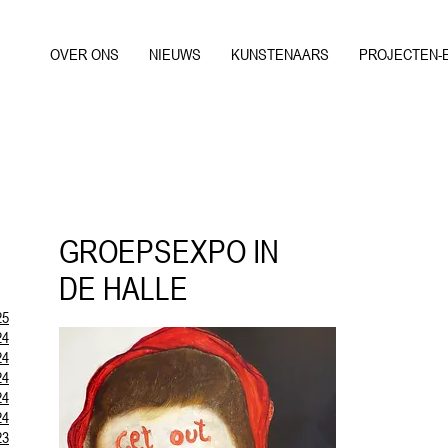
OVER ONS
NIEUWS
KUNSTENAARS
PROJECTEN-
GROEPSEXPO IN
DE HALLE
25
24
24
24
24
24
23