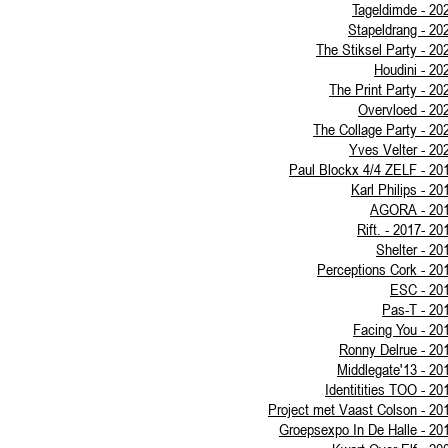
Tageldimde - 20
Stapeldrang - 20
The Stiksel Party - 20
Houdini - 20
The Print Party - 20
Overvloed - 20
The Collage Party - 20
Yves Velter - 20
Paul Blockx 4/4 ZELF - 20
Karl Philips - 20
AGORA - 20
Rift. - 2017- 20
Shelter - 20
Perceptions Cork - 20
ESC - 20
Pas-T - 20
Facing You - 20
Ronny Delrue - 20
Middlegate'13 - 20
Identitities TOO - 20
Project met Vaast Colson - 20
Groepsexpo In De Halle - 20