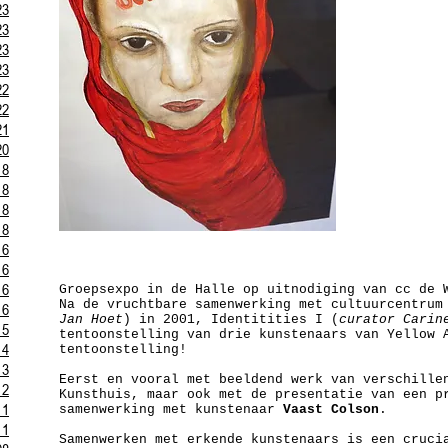
23
23
23
23
22
22
21
20
18
18
18
18
16
16
16
Groepsexpo in de Halle op uitnodiging van cc de 
Na de vruchtbare samenwerking met cultuurcentrum
16
Jan Hoet
) in 2001, Identitities I (
curator Carin
15
tentoonstelling van drie kunstenaars van Yellow 
14
tentoonstelling!
13
Eerst en vooral met beeldend werk van verschille
12
Kunsthuis, maar ook met de presentatie van een p
11
samenwerking met kunstenaar
Vaast Colson
.
11
Samenwerken met erkende kunstenaars is een cruci