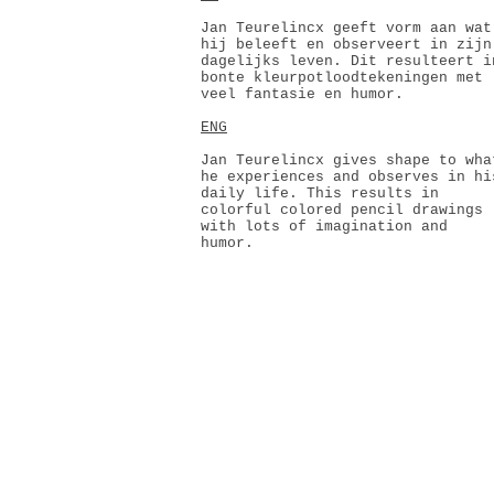
Jan Teurelincx geeft vorm aan wat
hij beleeft en observeert in zijn
dagelijks leven. Dit resulteert i
bonte kleurpotloodtekeningen met
veel fantasie en humor.
ENG
Jan Teurelincx gives shape to wha
he experiences and observes in hi
daily life. This results in
colorful colored pencil drawings
with lots of imagination and
humor.